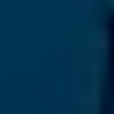
PRODUKTE
Röntgenscanner für Gepäck- und Postkontrolle
CT-Scanner
Röntgenscanner für Cargo-Kontrolle
Mobile Röntgentechnik
Lauschabwehr
E/O Sensoren