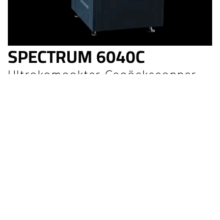
SPECTRUM 6040C
Ultrakompakter Gepäckscanner
der 6040-Klasse
Mit einer Länge von ca. 160 cm und einer Breite von
ca. 80 cm bietet der Spectrum 6040C alle
Möglichkeiten einer Gepäckkontrolle in der 6040-
Klasse bei minimalem Platzbedarf.
Der Spectrum 6040C wurde speziell für
Anforderungen und Anwendungen entwickelt, die eine
hohe Bildqualität erfordern, wie Flughäfen, Gerichte,
Stadien, JVAs, Paketdienste und überall dort, wo eine
verbesserte Bildqualität für die Erkennung